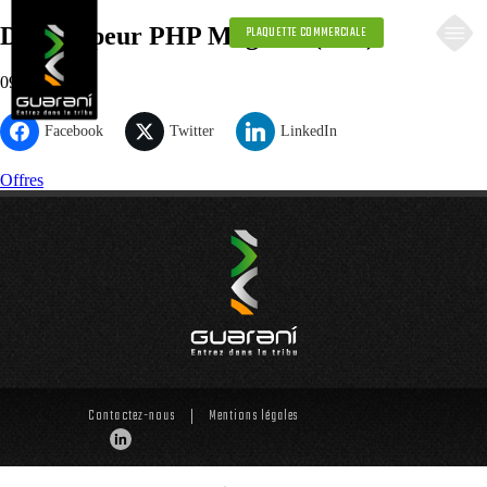
Développeur PHP Magento (F/H)
PLAQUETTE COMMERCIALE
09.30.2021
Facebook
Twitter
LinkedIn
Offres
Contactez-nous
Mentions légales