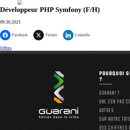
Développeur PHP Symfony (F/H)
09.30.2021
Facebook
Twitter
LinkedIn
Offres
POURQUOI G
?
GUARANI ?
UNE ESN PAS C
AUTRES
SUR NOTRE TOT
DES CHIFFRES 